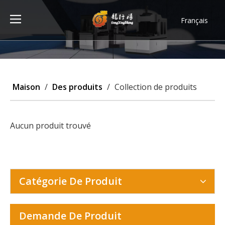
Français
Türk dili
ไทย
Tiếng Việt
한국어
Maison
/
Des produits
/
Collection de produits
Deutsch
Português
Español
Aucun produit trouvé
Pусский
العربية
English
Catégorie De Produit
Demande De Produit