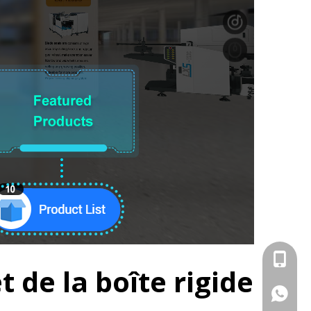
+86-13
 de la boîte rigide
+86138