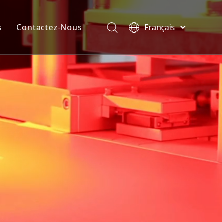
s
Contactez-Nous
Français
Türk dili
velles
ไทย
ificats
Tiếng Việt
한국어
Deutsch
Português
Español
Pусский
العربية
English