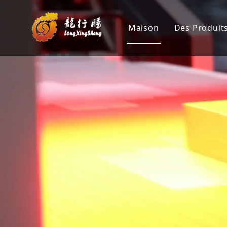
Maison
Des Produit
Machine 
Position
Machine 
Machine 
Personna