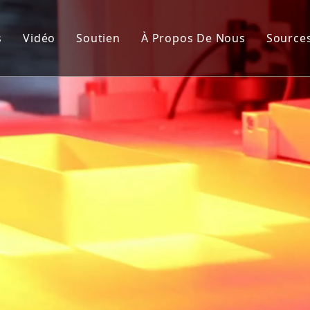
s
Vidéo
Soutien
À Propos De Nous
Source
de fabrication de cartons rigides automatique
Service après-vente
Nou
nement de la couverture rigide et de la boîte rigide
FAQ
Cert
de fabrication de boîtes rigides semi-automatique
Cas
à rainurer
lisation