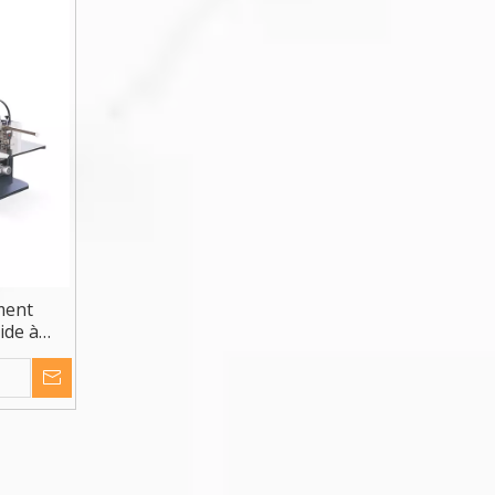
ment
ide à
0puls