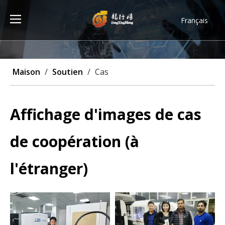
Français
Türk dili
ไทย
Tiếng Việt
Maison
/
Soutien
/
Cas
한국어
Deutsch
Português
Affichage d'images de cas
Español
de coopération (à
Pусский
العربية
l'étranger)
English