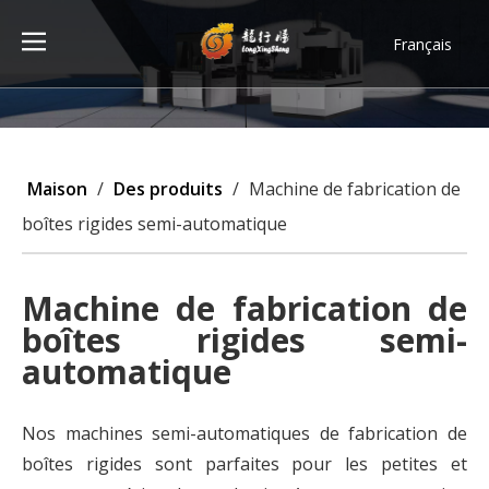
Français
Türk dili
ไทย
Tiếng Việt
한국어
Maison
/
Des produits
/
Machine de fabrication de
Deutsch
boîtes rigides semi-automatique
Português
Español
Machine de fabrication de
Pусский
boîtes rigides semi-
العربية
automatique
English
Nos machines semi-automatiques de fabrication de
boîtes rigides sont parfaites pour les petites et