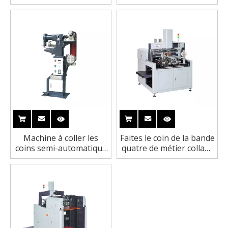
machine pour la boîte de
5 de fabrication de
parfum
cartons avec 20pcs/Min
L460XW350XH150mm
Machine à coller les
Faites le coin de la bande
coins semi-automatique
quatre de métier collant
LS-40A
la machine 75pcs/min
pour la boîte
téléphonique rigide