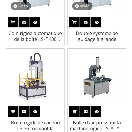
vidéo
vidéo
Coin rigide automatique
Double système de
de la boîte LS-T430
guidage à grande
collant la machine pour
vitesse automatique
la boîte à vin 60 PCs/min
faisant le coin rigide de
boîte collant la machine
Boîte rigide de cadeau
Bulle d'air pressant la
LS-F6 formant la
machine rigide LS-ATYP-