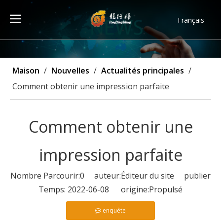
Français
Türk dili
ไทย
Tiếng Việt
Maison
/
Nouvelles
/
Actualités principales
/
한국어
Comment obtenir une impression parfaite
Deutsch
Português
Comment obtenir une
Español
Pусский
impression parfaite
العربية
English
Nombre Parcourir:
0
auteur:Éditeur du site publier
Temps: 2022-06-08 origine:
Propulsé
enquête