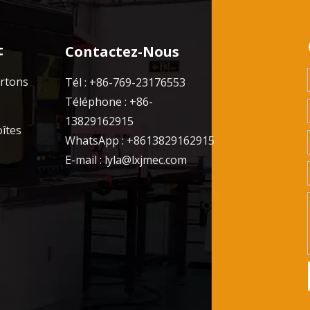
t
Contactez-Nous
artons
Tél : +86-769-23176553
Téléphone : +86-
13829162915
oîtes
WhatsApp : +8613829162915
E-mail :
lyla@lxjmec.com