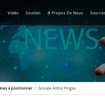
s
Vidéo
Soutien
À Propos De Nous
Source
de fabrication de cartons rigides automatique
Service après-vente
Nou
nement de la couverture rigide et de la boîte rigide
FAQ
Cert
de fabrication de boîtes rigides semi-automatique
Cas
à rainurer
lisation
ines à positionner
/
Groupe Anhui Yingjia