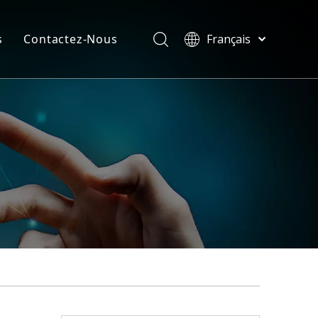
s
Contactez-Nous
Français
Türk dili
velles
ไทย
ificats
Tiếng Việt
한국어
Deutsch
Português
Español
Pусский
العربية
English