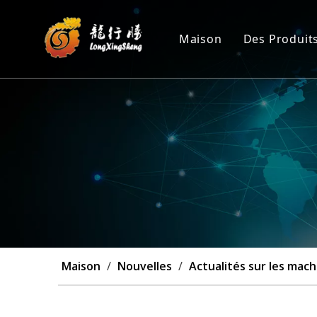
Maison
Des Produit
Machine 
Position
Machine 
Machine 
Personna
Maison
/
Nouvelles
/
Actualités sur les mach