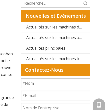
recherche
Nouvelles et Evènements
Actualités sur les machines de formage
Actualités sur les machines à rainurer
Actualités principales
Huoshan,
Actualités sur les machines à positionner
eprise
 trouve
Contactez-Nous
e comté
e grande
ge de
+86-13