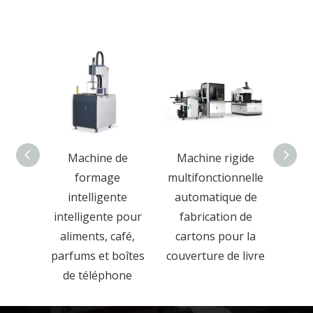
de
Machine de
Machine rigide
Machi
n de
formage
multifonctionnelle
aut
 semi-
intelligente
automatique de
boî
 pour
intelligente pour
fabrication de
doub
montres
aliments, café,
cartons pour la
ux
parfums et boîtes
couverture de livre
de téléphone