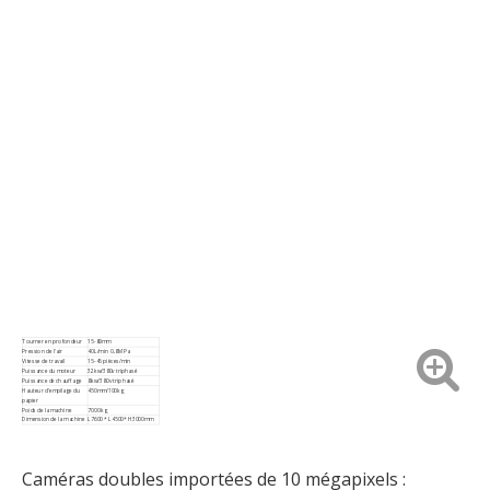
Tourner en profondeur
15-80mm
Pression de l'air
40L/min 0,8MPa
Vitesse de travail
15-45 pièces/min
Puissance du moteur
32kw/380v triphasé
Puissance de chauffage
8kw/380v triphasé
Hauteur d'empilage du
450mm/100kg
papier
Poids de la machine
7000 kg
Dimension de la machine
L7600 * L4500* H3000mm
Caméras doubles importées de 10 mégapixels :