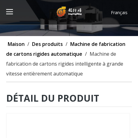
Français
Türk dili
ไทย
Tiếng Việt
Maison
/
Des produits
/
Machine de fabrication
한국어
de cartons rigides automatique
/
Machine de
Deutsch
fabrication de cartons rigides intelligente à grande
Português
vitesse entièrement automatique
Español
Pусский
العربية
DÉTAIL DU PRODUIT
English