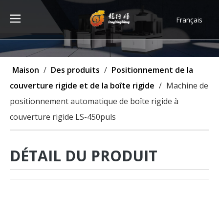
Français
Türk dili
ไทย
Tiếng Việt
Maison
/
Des produits
/
Positionnement de la
한국어
couverture rigide et de la boîte rigide
/
Machine de
Deutsch
positionnement automatique de boîte rigide à
Português
couverture rigide LS-450puls
Español
Pусский
العربية
DÉTAIL DU PRODUIT
English