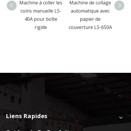
er les
Machine de collage
Machine de
M
le LS-
automatique avec
pressage de boîte
oîte
papier de
rigide Munual pour
aut
couverture LS-650A
boîte à jouets, thé
boîte
et boules avec 15
livre
pc/min
acc
boîte
Liens Rapides