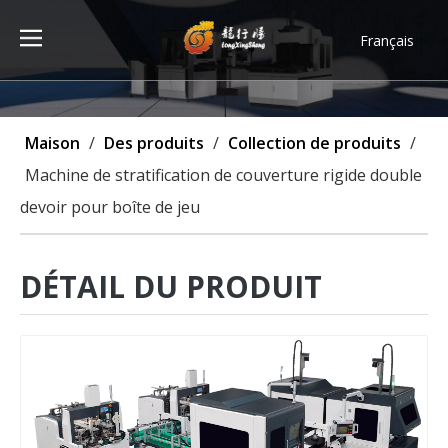
Français
Türk dili
ไทย
Tiếng Việt
Maison
/
Des produits
/
Collection de produits
/
한국어
Machine de stratification de couverture rigide double
Deutsch
devoir pour boîte de jeu
Português
Español
Pусский
DÉTAIL DU PRODUIT
العربية
English