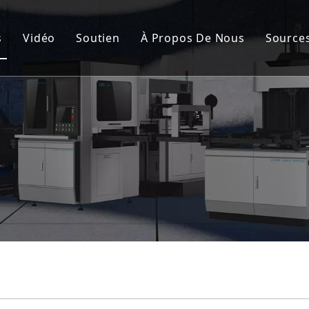
s
Vidéo
Soutien
À Propos De Nous
Source
de fabrication de cartons rigides automatique
Service après-vente
Nou
nement de la couverture rigide et de la boîte rigide
FAQ
Cert
de fabrication de boîtes rigides semi-automatique
Cas
à rainurer
lisation