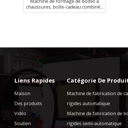
Machine de formage de boîtes à
chaussures, boîte-cadeau combinée
manuelle et automatique
Liens Rapides
Catégorie De Produi
Maison
Machine de fabrication de c
Des produits
rigides automatique
Vidéo
Machine de fabrication de b
Soutien
rigides semi-automatique