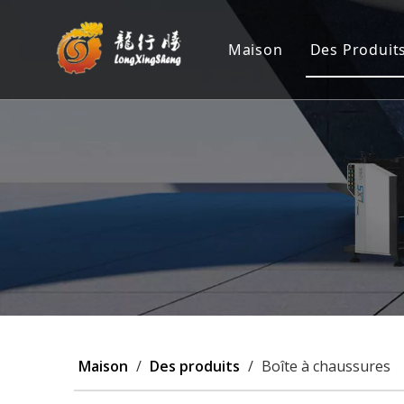
Maison
Des Produit
Machine 
Position
Machine 
Machine 
Personna
Maison
/
Des produits
/
Boîte à chaussures