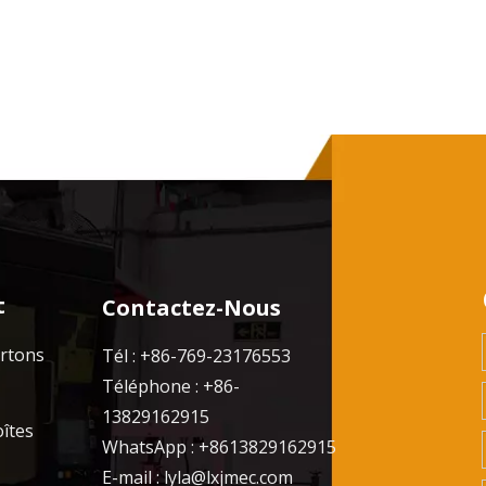
t
Contactez-Nous
artons
Tél : +86-769-23176553
Téléphone : +86-
13829162915
oîtes
WhatsApp : +8613829162915
E-mail :
lyla@lxjmec.com