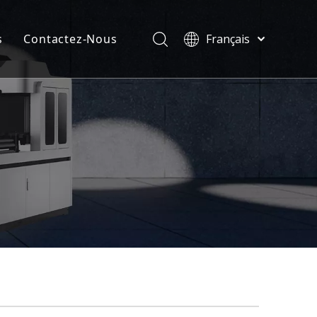
s
Contactez-Nous
Français
Türk dili
velles
ไทย
ificats
Tiếng Việt
한국어
Deutsch
Português
Español
Pусский
العربية
English