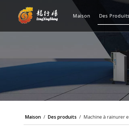
Maison
Des Produit
Machine 
Position
Machine 
Machine 
Personna
Maison
/
Des produits
/
Machine à rainurer e