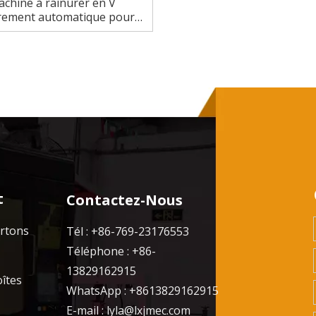
chine à rainurer en V
rement automatique pour
, papier carton et panneau
MDF
t
Contactez-Nous
artons
Tél : +86-769-23176553
Téléphone : +86-
13829162915
oîtes
WhatsApp : +8613829162915
E-mail :
lyla@lxjmec.com