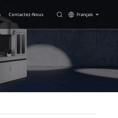
s
Contactez-Nous
Français
Türk dili
velles
ไทย
ificats
Tiếng Việt
한국어
Deutsch
Português
Español
Pусский
العربية
English