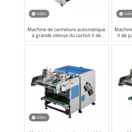
vidéo
vidé
Machine de cannelure automatique
Machine
à grande vitesse du carton V de
V de p
papier de carton d'efficacité
d'exactitude
vidéo