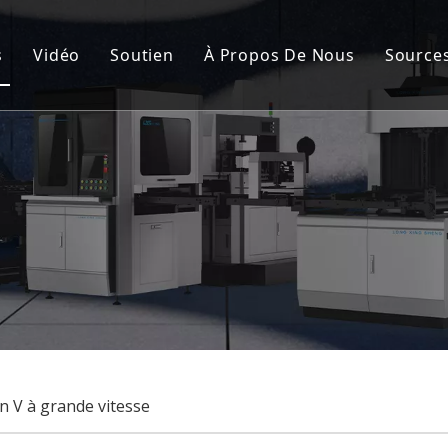
s
Vidéo
Soutien
À Propos De Nous
Source
de fabrication de cartons rigides automatique
Service après-vente
Nou
nement de la couverture rigide et de la boîte rigide
FAQ
Cert
de fabrication de boîtes rigides semi-automatique
Cas
à rainurer
lisation
n V à grande vitesse