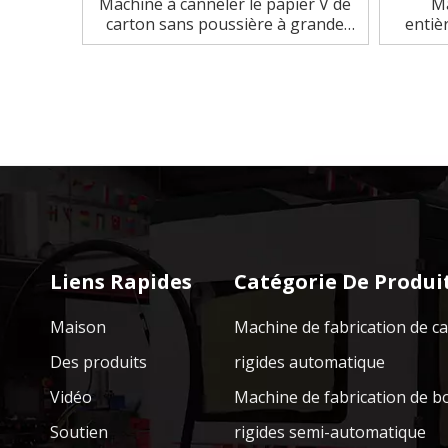
Machine à canneler le papier V de
Ma
carton sans poussière à grande
entiè
vitesse automatique
carton
Liens Rapides
Catégorie De Produi
Maison
Machine de fabrication de c
Des produits
rigides automatique
Vidéo
Machine de fabrication de b
Soutien
rigides semi-automatique