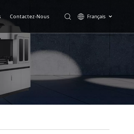
s
Contactez-Nous
Français
Türk dili
velles
ไทย
ificats
Tiếng Việt
한국어
Deutsch
Português
Español
Pусский
العربية
English