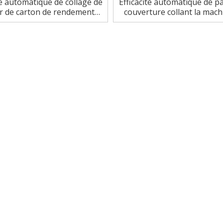
 automatique de collage de
Efficacité automatique de p
r de carton de rendement
couverture collant la mach
ec le système d'alimentation
PCs/min