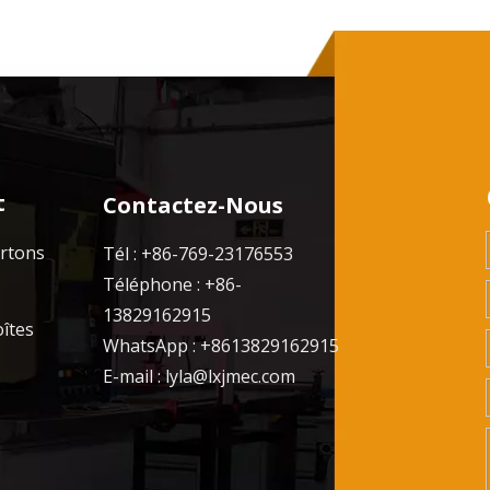
t
Contactez-Nous
artons
Tél : +86-769-23176553
Téléphone : +86-
13829162915
oîtes
WhatsApp : +8613829162915
E-mail :
lyla@lxjmec.com