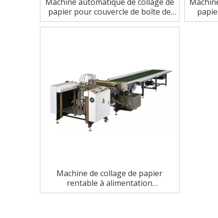
Machine automatique de collage de
Machine
papier pour couvercle de boîte de
papie
téléphone, nourriture, jouet, lune,
élevé av
montre et téléphone
Machine de collage de papier
rentable à alimentation
automatique