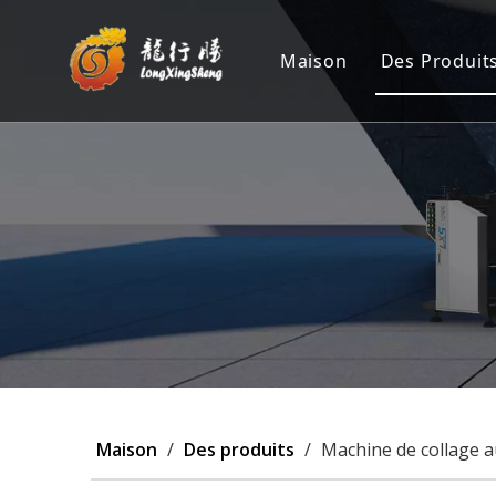
Maison
Des Produit
Machine 
Position
Machine 
Machine 
Personna
Maison
/
Des produits
/
Machine de collage 