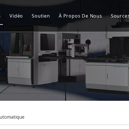
s
Vidéo
Soutien
À Propos De Nous
Source
de fabrication de cartons rigides automatique
Service après-vente
Nou
nement de la couverture rigide et de la boîte rigide
FAQ
Cert
de fabrication de boîtes rigides semi-automatique
Cas
à rainurer
lisation
automatique