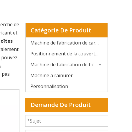
cherche de
Catégorie De Produit
icant et
boîtes
Machine de fabrication de cartons rigides automatique
également
Positionnement de la couverture rigide et de la boîte rigide
s pouvez
Machine de fabrication de boîtes rigides semi-automatique
s
s pas
Machine à rainurer
Personnalisation
Demande De Produit