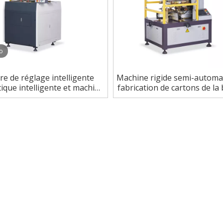
o
e de réglage intelligente
Machine rigide semi-automa
ique intelligente et machine
fabrication de cartons de la 
rication de cartons cadeaux
PCs/min de parfum