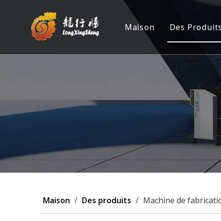
Maison
Des Produit
Machine 
Position
Machine 
Machine 
Personna
Maison
/
Des produits
/
Machine de fabricati