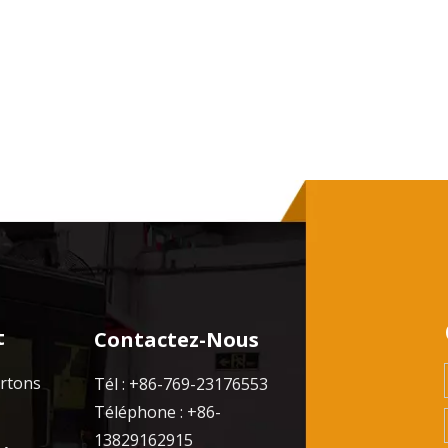
t
Contactez-Nous
artons
Tél : +86-769-23176553
Téléphone : +86-
13829162915