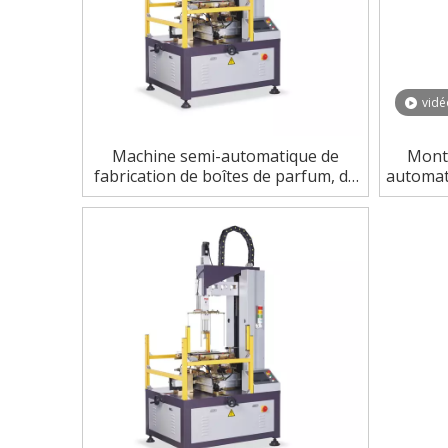
vidé
Machine semi-automatique de
Montr
fabrication de boîtes de parfum, de
automat
téléphone, de montre et
de fab
d'ordinateur