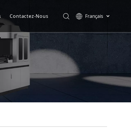
s
Contactez-Nous
Français
Türk dili
velles
ไทย
ificats
Tiếng Việt
한국어
Deutsch
Português
Español
Pусский
العربية
English