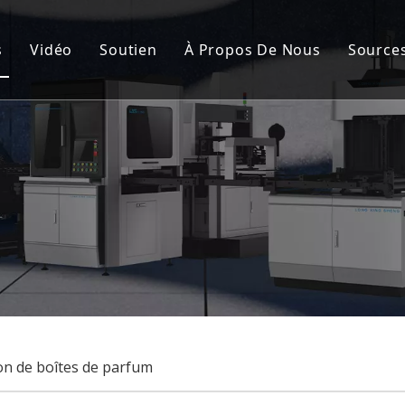
s
Vidéo
Soutien
À Propos De Nous
Source
de fabrication de cartons rigides automatique
Service après-vente
Nou
nement de la couverture rigide et de la boîte rigide
FAQ
Cert
de fabrication de boîtes rigides semi-automatique
Cas
à rainurer
lisation
on de boîtes de parfum