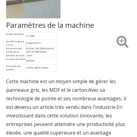
Paramètres de la machine
Modèle de machine
LS-1200B
Quantité de groove
8 emplacements
à la fois
Vitesse de travail
40 m/min (100-200 pièces/min)
Format carton
140*120-1000*600mm
Épaisseur du carton
1-4mm
Puissance du moteur
2kw/380v
Dimension de la
L2050*L1600*H1350mm
machine
Poids de la machine
1430kg
Cette machine est un moyen simple de gérer les
panneaux gris, les MDF et le carton.Avec sa
technologie de pointe et ses nombreux avantages, il
est devenu un article très vendu dans l’industrie.En
investissant dans cette solution innovante, les
entreprises peuvent atteindre une productivité plus
élevée, une qualité supérieure et un avantage