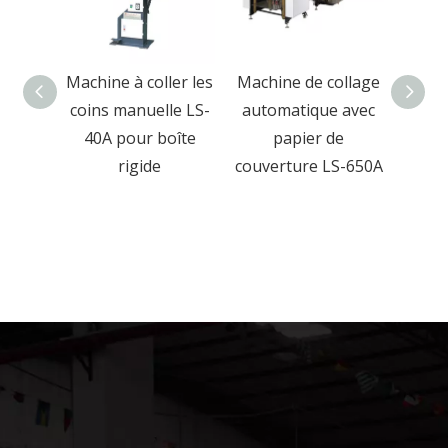
ollage
Machine à coller les
Machine de collage
M
 de
coins manuelle LS-
automatique avec
pres
table
40A pour boîte
papier de
rigid
ique
rigide
couverture LS-650A
boîte
et b