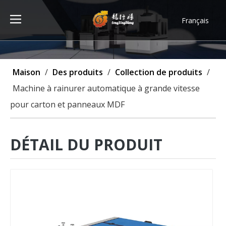
Français
Türk dili
ไทย
Tiếng Việt
Maison
/
Des produits
/
Collection de produits
/
한국어
Machine à rainurer automatique à grande vitesse
Deutsch
pour carton et panneaux MDF
Português
Español
Pусский
DÉTAIL DU PRODUIT
العربية
English