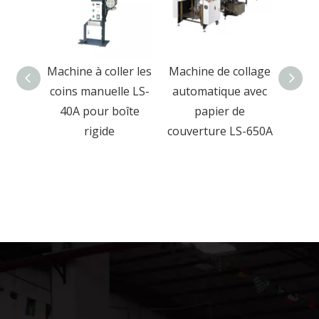
ollage
Machine à coller les
Machine de collage
M
 de
coins manuelle LS-
automatique avec
pres
table
40A pour boîte
papier de
rigid
ique
rigide
couverture LS-650A
boîte
et b