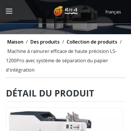
Français
Türk dili
ไทย
Tiếng Việt
Maison
/
Des produits
/
Collection de produits
/
한국어
Machine à rainurer efficace de haute précision LS-
Deutsch
1200Pro avec système de séparation du papier
Português
d'intégration
Español
Pусский
العربية
DÉTAIL DU PRODUIT
English