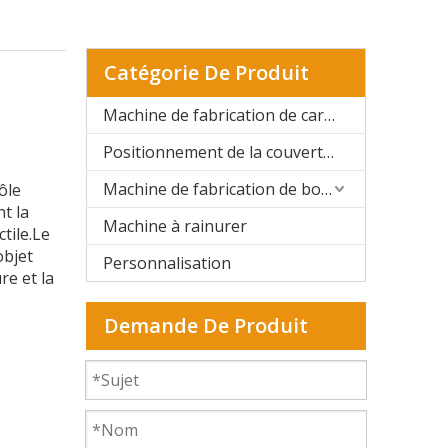
Catégorie De Produit
Machine de fabrication de cartons rigides automatique
Positionnement de la couverture rigide et de la boîte rigide
Machine de fabrication de boîtes rigides semi-automatique
ôle
t la
Machine à rainurer
tile.Le
objet
Personnalisation
re et la
Demande De Produit