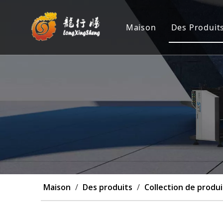
Maison
Des Produit
Machine 
Position
Machine 
Machine 
Personna
Maison
/
Des produits
/
Collection de produi