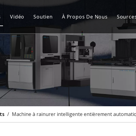
s
Vidéo
Soutien
À Propos De Nous
Source
de fabrication de cartons rigides automatique
Service après-vente
Nou
nement de la couverture rigide et de la boîte rigide
FAQ
Cert
de fabrication de boîtes rigides semi-automatique
Cas
à rainurer
lisation
ts
/
Machine à rainurer intelligente entièrement automati