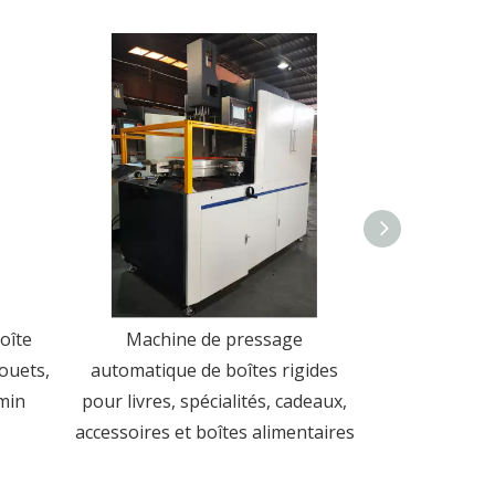
oîte
Machine de pressage
Machine d
ouets,
automatique de boîtes rigides
automatique
min
pour livres, spécialités, cadeaux,
pour la fabric
accessoires et boîtes alimentaires
couvert