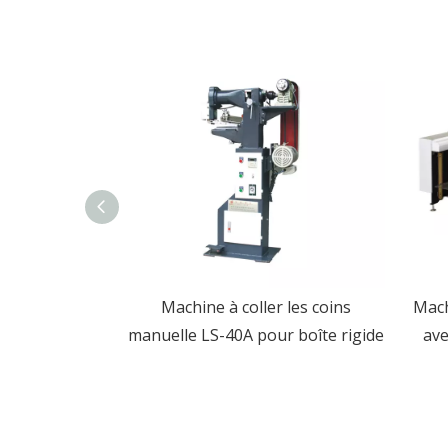
 de papier de
Machine à coller les coins
Mach
et automatique
manuelle LS-40A pour boîte rigide
ave