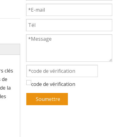
s clés
s de
de la
les
Soumettre