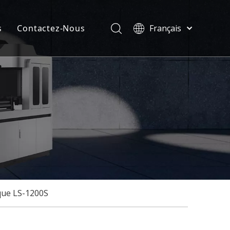
s
Contactez-Nous
Français
Türk dili
velles
ไทย
ificats
Tiếng Việt
한국어
Deutsch
Português
Español
Pусский
العربية
English
que LS-1200S