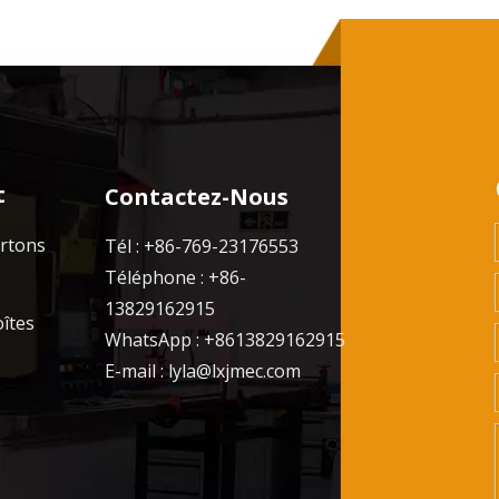
t
Contactez-Nous
artons
Tél : +86-769-23176553
Téléphone : +86-
13829162915
oîtes
WhatsApp : +8613829162915
E-mail :
lyla@lxjmec.com