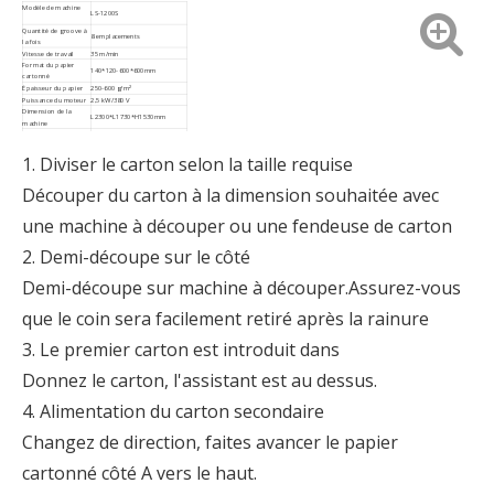
Modèle de machine
LS-1200S
Quantité de groove à
8 emplacements
la fois
Vitesse de travail
35 m/min
Format du papier
140*120-600*600mm
cartonné
Épaisseur du papier
250-600 g/m²
Puissance du moteur
2,5 kW/380 V
Dimension de la
L2300*L1730*H1530mm
machine
Poids de la machine
1500 kg
1. Diviser le carton selon la taille requise
Découper du carton à la dimension souhaitée avec
une machine à découper ou une fendeuse de carton
2. Demi-découpe sur le côté
Demi-découpe sur machine à découper.Assurez-vous
que le coin sera facilement retiré après la rainure
3. Le premier carton est introduit dans
Donnez le carton, l'assistant est au dessus.
4. Alimentation du carton secondaire
Changez de direction, faites avancer le papier
cartonné côté A vers le haut.