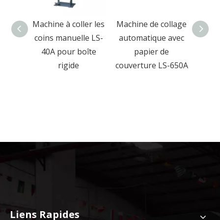
ollage
Machine à coller les
Machine de collage
M
 de
coins manuelle LS-
automatique avec
pres
table
40A pour boîte
papier de
rigid
ique
rigide
couverture LS-650A
boîte
et b
Liens Rapides