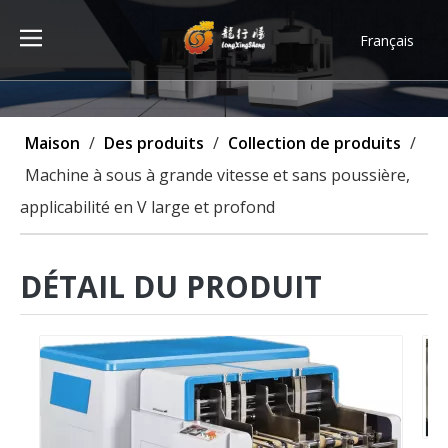
Français
Türk dili
ไทย
Tiếng Việt
Maison
/
Des produits
/
Collection de produits
/
한국어
Machine à sous à grande vitesse et sans poussière,
Deutsch
applicabilité en V large et profond
Português
Español
Pусский
DÉTAIL DU PRODUIT
العربية
English