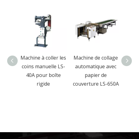
ollage
Machine à coller les
Machine de collage
M
 de
coins manuelle LS-
automatique avec
pres
table
40A pour boîte
papier de
rigid
ique
rigide
couverture LS-650A
boîte
et b