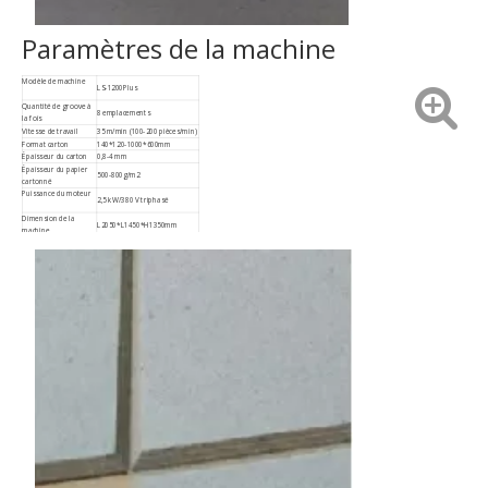
Paramètres de la machine
Modèle de machine
LS-1200Plus
Quantité de groove à
8 emplacements
la fois
Vitesse de travail
35 m/min (100-200 pièces/min)
Format carton
140*120-1000*600mm
Épaisseur du carton
0,8-4 mm
Épaisseur du papier
500-800g/m2
cartonné
Puissance du moteur
2,5 kW/380 V triphasé
Dimension de la
L2050*L1450*H1350mm
machine
Poids de la machine
1430kg