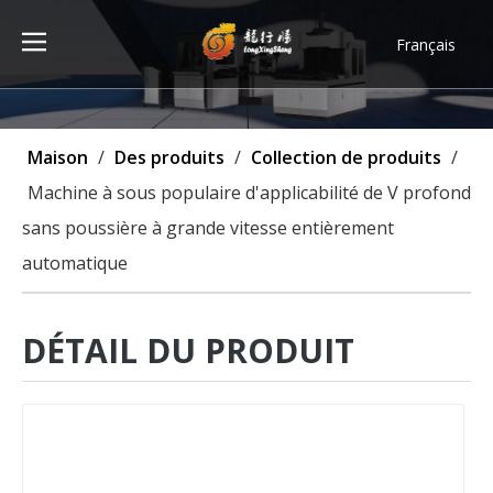
Français
Türk dili
ไทย
Tiếng Việt
Maison
/
Des produits
/
Collection de produits
/
한국어
Machine à sous populaire d'applicabilité de V profond
Deutsch
sans poussière à grande vitesse entièrement
Português
automatique
Español
Pусский
العربية
DÉTAIL DU PRODUIT
English