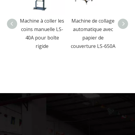
ollage
Machine à coller les
Machine de collage
M
 de
coins manuelle LS-
automatique avec
pres
table
40A pour boîte
papier de
rigid
ique
rigide
couverture LS-650A
boîte
et b