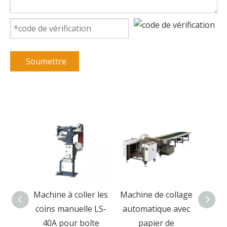
Soumettre
ollage
Machine à coller les
Machine de collage
M
 de
coins manuelle LS-
automatique avec
pres
table
40A pour boîte
papier de
rigid