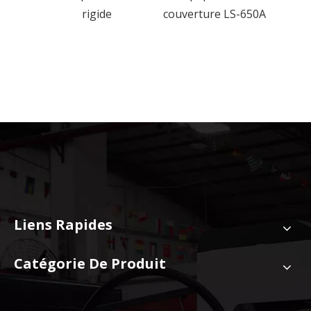
ique
rigide
couverture LS-650A
boîte
et b
Liens Rapides
Catégorie De Produit