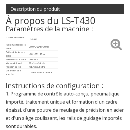
Description du produit
À propos du LS-T430
Paramètres de la machine :
Modèle de machine
LS-T430
Taille maximale de la
L600*L400*H120mm
boîte
Taille minimale de la
L80*L65*H15mm
boîte
Puissance du moteur
2kw/380v
Vitesse de travail
60 pièces/minute
Pression de l'air
10L/min 0,6 MPa
Dimension de la
L1650*L1300*H1960mm
machine
Poids de la machine
920 kg
Instructions de configuration :
1. Programme de contrôle auto-conçu, pneumatique
importé, traitement unique et formation d'un cadre
épaissi, d'une poutre de meulage de précision en acier
et d'un siège coulissant, les rails de guidage importés
sont durables.