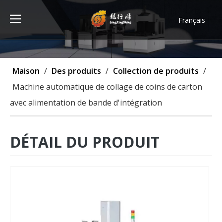
Français
Türk dili
ไทย
Tiếng Việt
Maison
/
Des produits
/
Collection de produits
/
한국어
Machine automatique de collage de coins de carton
Deutsch
avec alimentation de bande d'intégration
Português
Español
Pусский
DÉTAIL DU PRODUIT
العربية
English