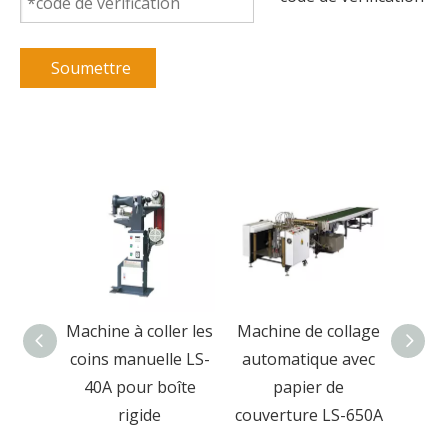
Soumettre
ollage
Machine à coller les
Machine de collage
M
 de
coins manuelle LS-
automatique avec
pres
table
40A pour boîte
papier de
rigid
ique
rigide
couverture LS-650A
boîte
et b