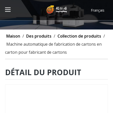
Français
Türk dili
ไทย
Tiếng Việt
Maison
/
Des produits
/
Collection de produits
/
한국어
Machine automatique de fabrication de cartons en
Deutsch
carton pour fabricant de cartons
Português
Español
Pусский
DÉTAIL DU PRODUIT
العربية
English