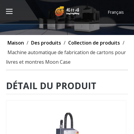
Français
Türk dili
ไทย
Tiếng Việt
Maison
/
Des produits
/
Collection de produits
/
한국어
Machine automatique de fabrication de cartons pour
Deutsch
livres et montres Moon Case
Português
Español
Pусский
DÉTAIL DU PRODUIT
العربية
English