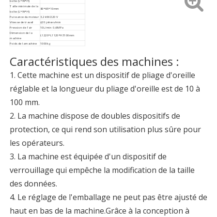
boîte (L*W*H)
Taille minimale de la
80*65*10mm
boîte (L*W*H)
Puissance du moteur
3,2 kW/220 V
Vitesse de travail
≤20 pièces/min
Pression de l'air
10L/min 0,6MPa
Dimension de la
L1220*L1120*H3100mm
machine
Poids de la machine
1000kg
Caractéristiques des machines :
1. Cette machine est un dispositif de pliage d'oreille
réglable et la longueur du pliage d'oreille est de 10 à
100 mm.
2. La machine dispose de doubles dispositifs de
protection, ce qui rend son utilisation plus sûre pour
les opérateurs.
3. La machine est équipée d'un dispositif de
verrouillage qui empêche la modification de la taille
des données.
4. Le réglage de l'emballage ne peut pas être ajusté de
haut en bas de la machine.Grâce à la conception à