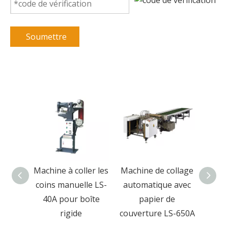
Soumettre
ollage
Machine à coller les
Machine de collage
M
 de
coins manuelle LS-
automatique avec
pres
table
40A pour boîte
papier de
rigid
ique
rigide
couverture LS-650A
boîte
et b