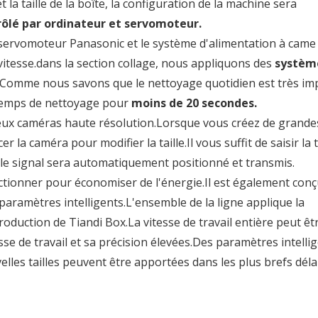
et la taille de la boîte, la configuration de la machine sera
ôlé par ordinateur et servomoteur.
servomoteur Panasonic et le système d'alimentation à came
vitesse.dans la section collage, nous appliquons des
système
lle.Comme nous savons que le nettoyage quotidien est très im
 temps de nettoyage pour
moins de 20 secondes.
x caméras haute résolution.Lorsque vous créez de grande
 la caméra pour modifier la taille.Il vous suffit de saisir la t
t le signal sera automatiquement positionné et transmis.
ionner pour économiser de l'énergie.Il est également con
 paramètres intelligents.L'ensemble de la ligne applique la
oduction de Tiandi Box.La vitesse de travail entière peut êt
sse de travail et sa précision élevées.Des paramètres intelli
lles tailles peuvent être apportées dans les plus brefs délai