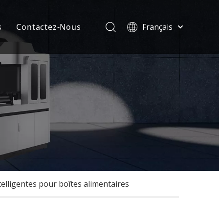
s
Contactez-Nous
Français
Türk dili
velles
ไทย
ificats
Tiếng Việt
한국어
Deutsch
Português
Español
Pусский
العربية
English
elligentes pour boîtes alimentaires