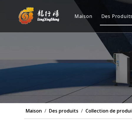
Maison
Des Produit
Machine 
Position
Machine 
Machine 
Personna
Maison
/
Des produits
/
Collection de produi