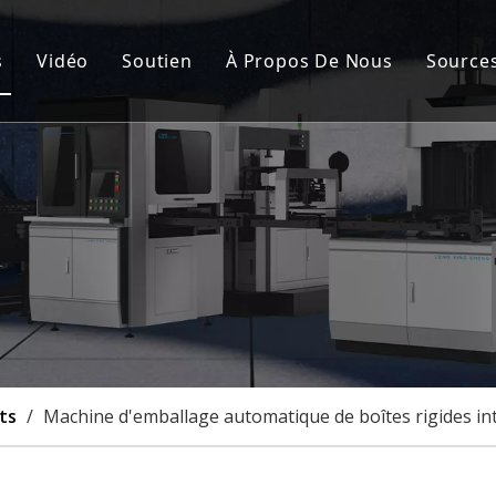
s
Vidéo
Soutien
À Propos De Nous
Source
de fabrication de cartons rigides automatique
Service après-vente
Nou
nement de la couverture rigide et de la boîte rigide
FAQ
Cert
de fabrication de boîtes rigides semi-automatique
Cas
à rainurer
lisation
ts
/
Machine d'emballage automatique de boîtes rigides int