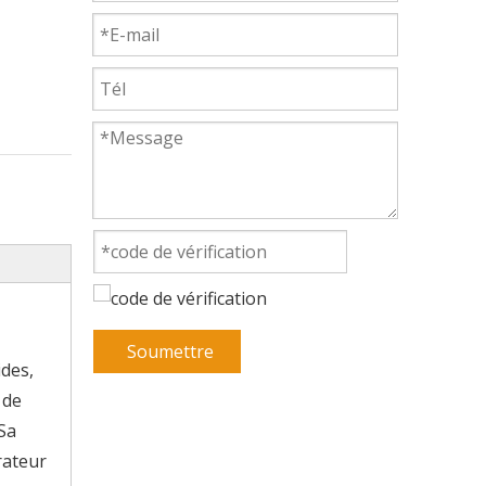
Soumettre
des,
 de
Sa
rateur