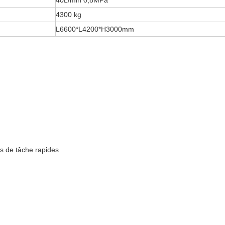
40L/min 0,8MPa
4300 kg
L6600*L4200*H3000mm
 de tâche rapides