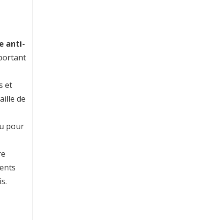
 anti-
portant
s et
aille de
çu pour
re
gents
s.