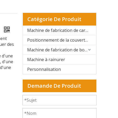
Catégorie De Produit
s
Machine de fabrication de cartons rigides automatique
ment
Positionnement de la couverture rigide et de la boîte rigide
uer des
Machine de fabrication de boîtes rigides semi-automatique
e d'une
Machine à rainurer
, d'une
 d'une
Personnalisation
Demande De Produit