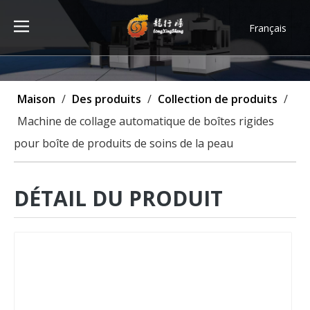
Français
Türk dili
ไทย
Tiếng Việt
Maison
/
Des produits
/
Collection de produits
/
한국어
Machine de collage automatique de boîtes rigides
Deutsch
pour boîte de produits de soins de la peau
Português
Español
Pусский
DÉTAIL DU PRODUIT
العربية
English