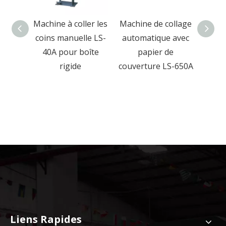
ollage
Machine à coller les
Machine de collage
M
 de
coins manuelle LS-
automatique avec
pres
table
40A pour boîte
papier de
rigid
ique
rigide
couverture LS-650A
boîte
et b
Liens Rapides