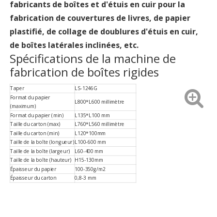
fabricants de boîtes et d'étuis en cuir pour la
fabrication de couvertures de livres, de papier
plastifié, de collage de doublures d'étuis en cuir,
de boîtes latérales inclinées, etc.
Spécifications de la machine de
fabrication de boîtes rigides
Taper
LS-1246G
Format du papier
L800*L600 millimètre
(maximum)
Format du papier (min)
L135*L100 mm
Taille du carton (max)
L760*L560 millimètre
Taille du carton (min)
L120*100mm
Taille de la boîte (longueur)
L100-600 mm
Taille de la boîte (largeur)
L60-400 mm
Taille de la boîte (hauteur)
H15-130mm
Épaisseur du papier
100-350g/m2
Épaisseur du carton
0,8-3 mm