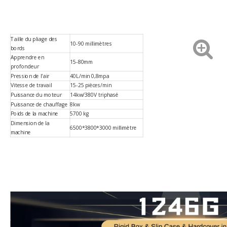
Taille du pliage des
10-90 millimètres
bords
Apprendre en
15-80mm
profondeur
Pression de l'air
40L/min 0,8mpa
Vitesse de travail
15-25 pièces/min
Puissance du moteur
14kw/380V triphasé
Puissance de chauffage
8kw
Poids de la machine
5700 kg
Dimension de la
6500*3800*3000 millimètre
machine