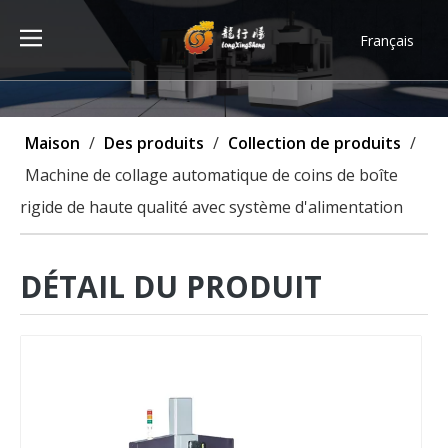
Français
Türk dili
ไทย
Tiếng Việt
Maison
/
Des produits
/
Collection de produits
/
한국어
Machine de collage automatique de coins de boîte
Deutsch
rigide de haute qualité avec système d'alimentation
Português
Español
Pусский
DÉTAIL DU PRODUIT
العربية
English