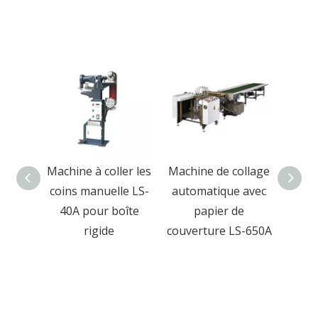
ollage
Machine à coller les
Machine de collage
M
 de
coins manuelle LS-
automatique avec
pres
table
40A pour boîte
papier de
rigid
ique
rigide
couverture LS-650A
boîte
et b