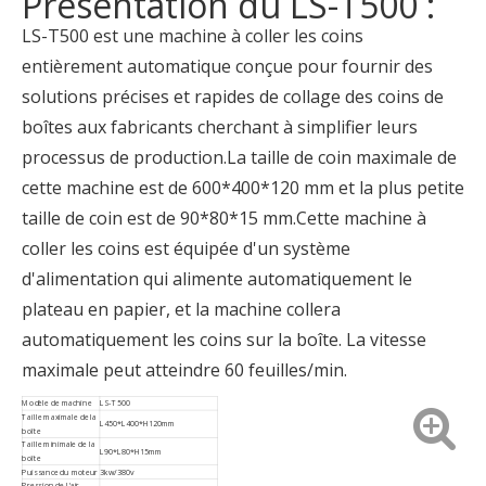
Présentation du LS-T500 :
LS-T500 est une machine à coller les coins
entièrement automatique conçue pour fournir des
solutions précises et rapides de collage des coins de
boîtes aux fabricants cherchant à simplifier leurs
processus de production.La taille de coin maximale de
cette machine est de 600*400*120 mm et la plus petite
taille de coin est de 90*80*15 mm.Cette machine à
coller les coins est équipée d'un système
d'alimentation qui alimente automatiquement le
plateau en papier, et la machine collera
automatiquement les coins sur la boîte. La vitesse
maximale peut atteindre 60 feuilles/min.
Modèle de machine
LS-T500
Taille maximale de la
L450*L400*H120mm
boîte
Taille minimale de la
L90*L80*H15mm
boîte
Puissance du moteur
3kw/380v
Pression de l'air