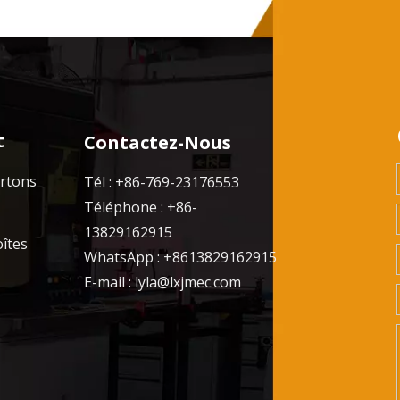
t
Contactez-Nous
artons
Tél : +86-769-23176553
Téléphone : +86-
13829162915
oîtes
WhatsApp : +8613829162915
E-mail :
lyla@lxjmec.com