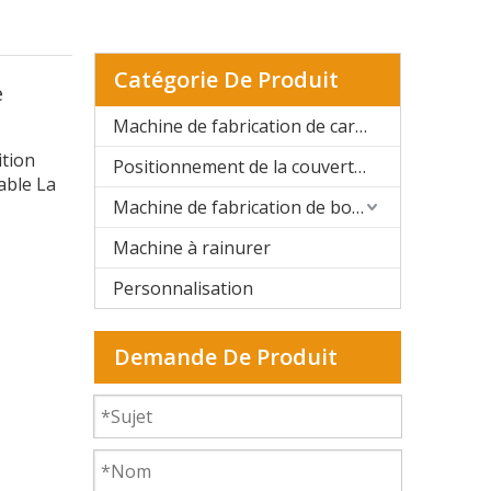
Catégorie De Produit
e
Machine de fabrication de cartons rigides automatique
ition
Positionnement de la couverture rigide et de la boîte rigide
able La
Machine de fabrication de boîtes rigides semi-automatique
Machine à rainurer
Personnalisation
Demande De Produit