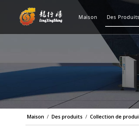
Maison
Des Produit
Machine 
Position
Machine 
Machine 
Personna
Maison
/
Des produits
/
Collection de produi