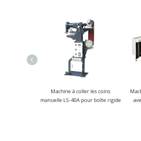
 de papier de
Machine à coller les coins
Mach
et automatique
manuelle LS-40A pour boîte rigide
ave