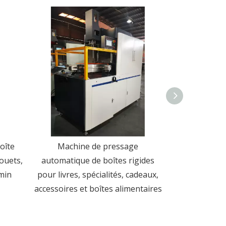
oîte
Machine de pressage
Machine d
ouets,
automatique de boîtes rigides
automatique
min
pour livres, spécialités, cadeaux,
pour la fabric
accessoires et boîtes alimentaires
couvert