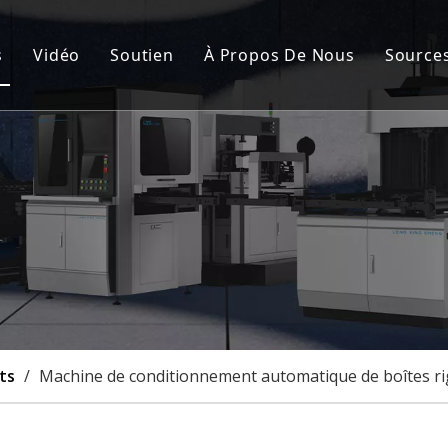
s
Vidéo
Soutien
À Propos De Nous
Source
de fabrication de cartons rigides automatique
Service après-vente
Nou
nement de la couverture rigide et de la boîte rigide
FAQ
Cert
de fabrication de boîtes rigides semi-automatique
Cas
à rainurer
lisation
ts
/
Machine de conditionnement automatique de boîtes rig