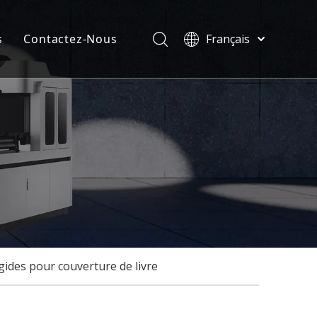
s
Contactez-Nous
Français
Türk dili
velles
ไทย
ificats
Tiếng Việt
한국어
Deutsch
Português
Español
Pусский
العربية
English
ides pour couverture de livre