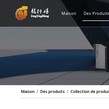
Maison
Des Produit
Machine 
Position
Machine 
Machine 
Personna
Maison
/
Des produits
/
Collection de produi