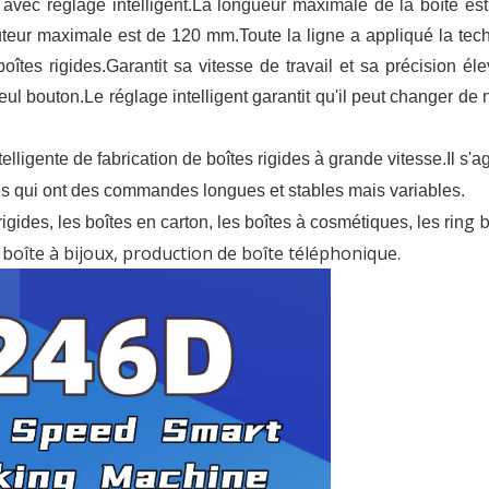
vec réglage intelligent.La longueur maximale de la boîte es
teur maximale est de 120 mm.Toute la ligne a appliqué la tec
îtes rigides.Garantit sa vitesse de travail et sa précision éle
seul bouton.Le réglage intelligent garantit qu'il peut changer de
lligente de fabrication de boîtes rigides à grande vitesse.Il s'ag
des qui ont des commandes longues et stables mais variables.
g b
igides, les boîtes en carton, les boîtes à cosmétiques, les rin
, boîte à bijoux, production de boîte téléphonique.