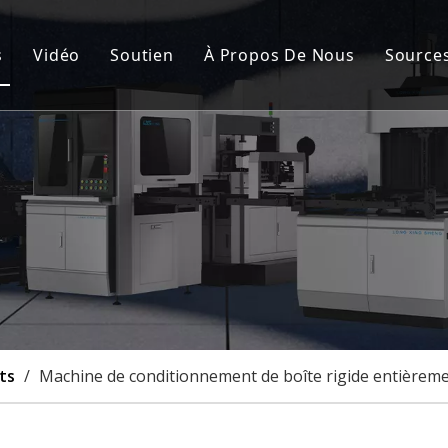
s
Vidéo
Soutien
À Propos De Nous
Source
de fabrication de cartons rigides automatique
Service après-vente
Nou
nement de la couverture rigide et de la boîte rigide
FAQ
Cert
de fabrication de boîtes rigides semi-automatique
Cas
à rainurer
lisation
ts
/
Machine de conditionnement de boîte rigide entièremen