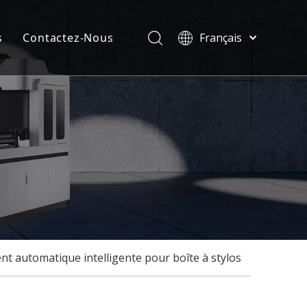
s
Contactez-Nous
Français
Türk dili
velles
ไทย
ificats
Tiếng Việt
한국어
Deutsch
Português
Español
Pусский
العربية
English
t automatique intelligente pour boîte à stylos