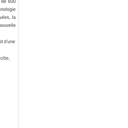
t de 600
hnologie
vées, la
 nouvelle
it d'une
oîte,