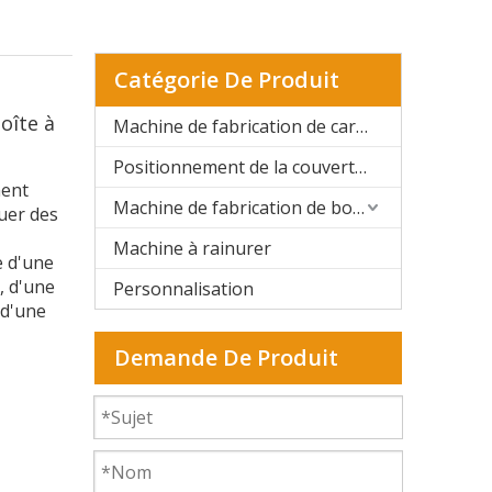
Catégorie De Produit
oîte à
Machine de fabrication de cartons rigides automatique
Positionnement de la couverture rigide et de la boîte rigide
ment
Machine de fabrication de boîtes rigides semi-automatique
uer des
Machine à rainurer
e d'une
, d'une
Personnalisation
 d'une
Demande De Produit