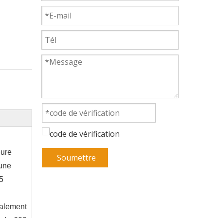
eure
Soumettre
 une
5
galement