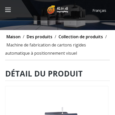
Français
Türk dili
ไทย
Tiếng Việt
Maison
/
Des produits
/
Collection de produits
/
한국어
Machine de fabrication de cartons rigides
Deutsch
automatique à positionnement visuel
Português
Español
Pусский
DÉTAIL DU PRODUIT
العربية
English