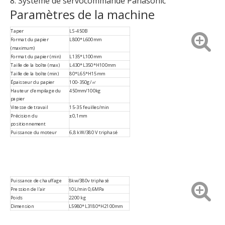
8. Système de servocommande Panasonic
Paramètres de la machine
Taper
LS-450B
Format du papier
L800*L600mm
(maximum)
Format du papier (min)
L135*L100mm
Taille de la boîte (max)
L430*L350*H100mm
Taille de la boîte (min)
80*L65*H15mm
Épaisseur du papier
100-350g/㎡
Hauteur d'empilage du
450mm/100kg
papier
Vitesse de travail
15-35 feuilles/min
Précision du
±0,1mm
positionnement
Puissance du moteur
6,8 kW/380 V triphasé
Puissance de chauffage
8kw/380v triphasé
Pression de l'air
10L/min 0,6MPa
Poids
2200 kg
Dimension
L5980*L3180*H2100mm