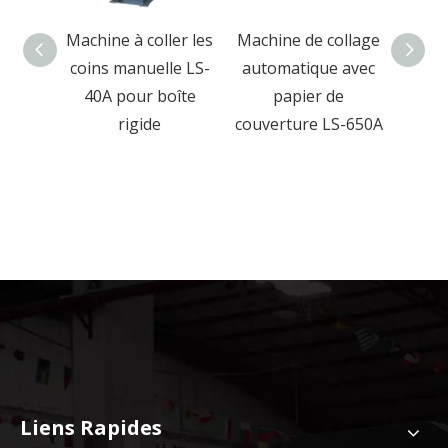
ollage
Machine à coller les
Machine de collage
M
 de
coins manuelle LS-
automatique avec
pres
table
40A pour boîte
papier de
rigid
ique
rigide
couverture LS-650A
boîte
et b
Liens Rapides