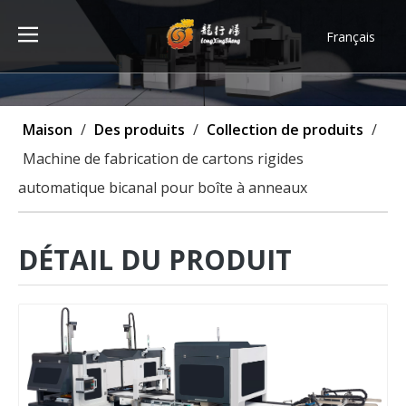
Français
Türk dili
ไทย
Tiếng Việt
Maison
/
Des produits
/
Collection de produits
/
한국어
Machine de fabrication de cartons rigides
Deutsch
automatique bicanal pour boîte à anneaux
Português
Español
Pусский
DÉTAIL DU PRODUIT
العربية
English