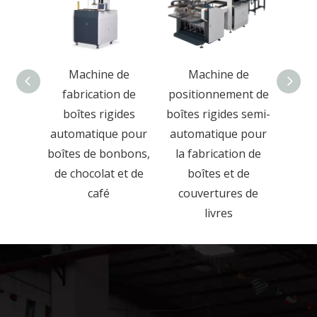
de
Machine de
Machine de collage
Machi
n de
positionnement de
automatique de
de b
des
boîtes rigides semi-
boîtes rigides pour
semi
 pour
automatique pour
doublure de boîte
pou
nbons,
la fabrication de
de jeu
rigid
et de
boîtes et de
couvertures de
livres