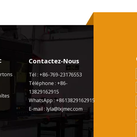
t
Contactez-Nous
artons
Tél : +86-769-23176553
Téléphone : +86-
13829162915
oîtes
WhatsApp : +8613829162915
E-mail :
lyla@lxjmec.com