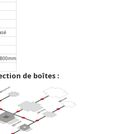
asé
2800mm
ction de boîtes :