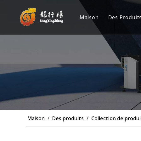
Maison
Des Produit
Machine 
Position
Machine 
Machine 
Personna
Maison
/
Des produits
/
Collection de produi