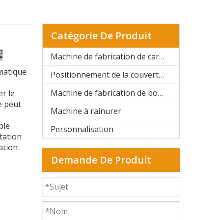
Catégorie De Produit
Machine de fabrication de cartons rigides automatique
matique
Positionnement de la couverture rigide et de la boîte rigide
Machine de fabrication de boîtes rigides semi-automatique
r le
e peut
Machine à rainurer
ble
Personnalisation
tation
ation
Demande De Produit