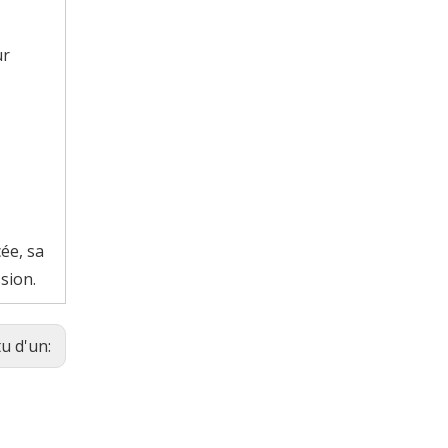
ur
ée, sa
sion.
tu d'un: