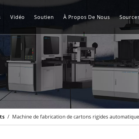
s
Vidéo
Soutien
À Propos De Nous
Source
de fabrication de cartons rigides automatique
Service après-vente
Nou
nement de la couverture rigide et de la boîte rigide
FAQ
Cert
de fabrication de boîtes rigides semi-automatique
Cas
à rainurer
lisation
ts
/
Machine de fabrication de cartons rigides automatique