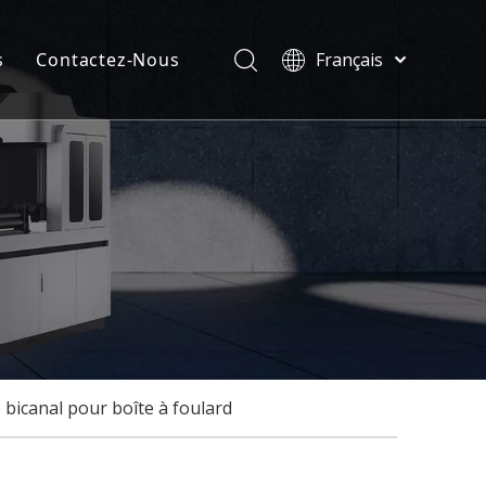
s
Contactez-Nous
Français
Türk dili
velles
ไทย
ificats
Tiếng Việt
한국어
Deutsch
Português
Español
Pусский
العربية
English
 bicanal pour boîte à foulard