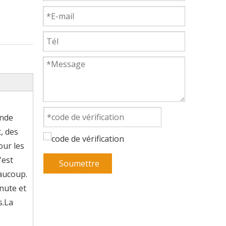
ande
, des
our les
'est
Soumettre
eaucoup.
nute et
s.La