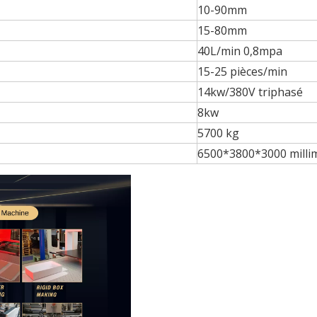
10-90mm
15-80mm
40L/min 0,8mpa
15-25 pièces/min
14kw/380V triphasé
8kw
5700 kg
6500*3800*3000 milli