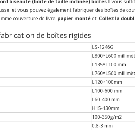
ord biseauté (boîte de taille inclinée) boîtes
.Il vous suffi
mousse, et vous pouvez également fabriquer des boîtes de co
comme couverture de livre.
papier monté
et
Collez la doub
fabrication de boîtes rigides
LS-1246G
L800*L600 millimè
L135*L100 mm
L760*L560 millimè
L120*100mm
L100-600 mm
L60-400 mm
H15-130mm
100-350g/m2
0,8-3 mm