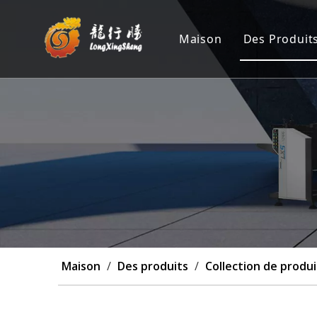
Maison
Des Produit
Machine 
Position
Machine 
Machine 
Personna
Maison
/
Des produits
/
Collection de produi