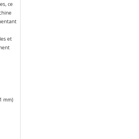
es, ce
chine
mentant
les et
mment
,1 mm)