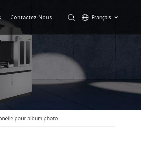
s
Contactez-Nous
Français
Türk dili
velles
ไทย
ificats
Tiếng Việt
한국어
Deutsch
Português
Español
Pусский
العربية
English
onnelle pour album photo