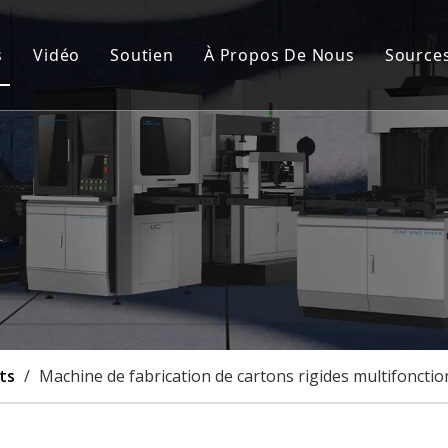
s
Vidéo
Soutien
À Propos De Nous
Source
de fabrication de cartons rigides automatique
Service après-vente
Nou
nement de la couverture rigide et de la boîte rigide
FAQ
Cert
de fabrication de boîtes rigides semi-automatique
Cas
à rainurer
lisation
ts
/
Machine de fabrication de cartons rigides multifoncti