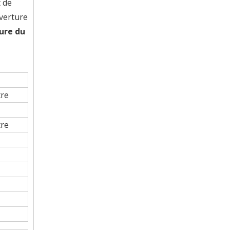
t de
uverture
lure du
tre
tre