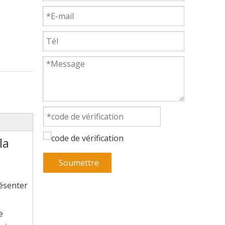
la
Soumettre
résenter
e