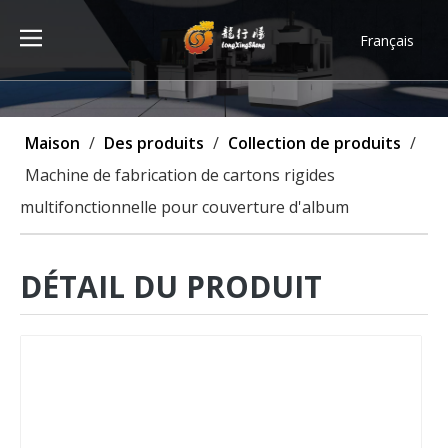
Français
Türk dili
ไทย
Tiếng Việt
Maison
/
Des produits
/
Collection de produits
/
한국어
Machine de fabrication de cartons rigides
Deutsch
multifonctionnelle pour couverture d'album
Português
Español
Pусский
DÉTAIL DU PRODUIT
العربية
English