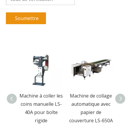
Soumettre
ollage
Machine à coller les
Machine de collage
M
 de
coins manuelle LS-
automatique avec
pres
table
40A pour boîte
papier de
rigid
ique
rigide
couverture LS-650A
boîte
et b