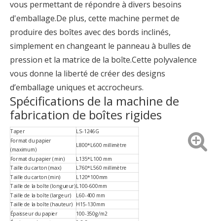
vous permettant de répondre à divers besoins
d'emballage.De plus, cette machine permet de
produire des boîtes avec des bords inclinés,
simplement en changeant le panneau à bulles de
pression et la matrice de la boîte.Cette polyvalence
vous donne la liberté de créer des designs
d’emballage uniques et accrocheurs.
Spécifications de la machine de
fabrication de boîtes rigides
Taper
LS-1246G
Format du papier
L800*L600 millimètre
(maximum)
Format du papier (min)
L135*L100 mm
Taille du carton (max)
L760*L560 millimètre
Taille du carton (min)
L120*100mm
Taille de la boîte (longueur)
L100-600mm
Taille de la boîte (largeur)
L60-400 mm
Taille de la boîte (hauteur)
H15-130mm
Épaisseur du papier
100-350g/m2