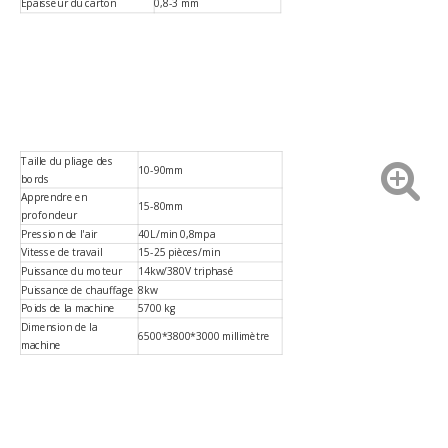
Épaisseur du carton
0,8-3 mm
Taille du pliage des
10-90mm
bords
Apprendre en
15-80mm
profondeur
Pression de l'air
40L/min 0,8mpa
Vitesse de travail
15-25 pièces/min
Puissance du moteur
14kw/380V triphasé
Puissance de chauffage
8kw
Poids de la machine
5700 kg
Dimension de la
6500*3800*3000 millimètre
machine