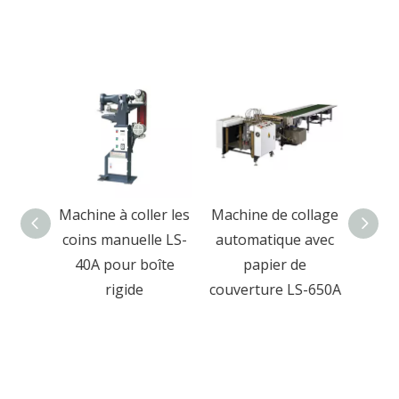
ollage
Machine à coller les
Machine de collage
M
 de
coins manuelle LS-
automatique avec
pres
table
40A pour boîte
papier de
rigid
ique
rigide
couverture LS-650A
boîte
et b