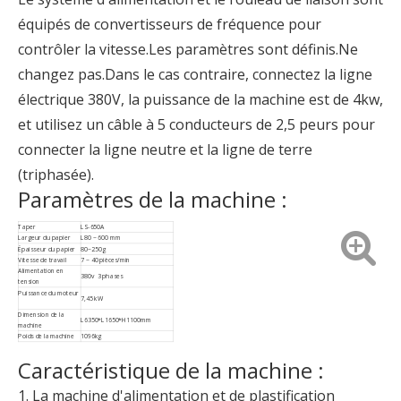
équipés de convertisseurs de fréquence pour
contrôler la vitesse.Les paramètres sont définis.Ne
changez pas.Dans le cas contraire, connectez la ligne
électrique 380V, la puissance de la machine est de 4kw,
et utilisez un câble à 5 conducteurs de 2,5 peurs pour
connecter la ligne neutre et la ligne de terre
(triphasée).
Paramètres de la machine :
Taper
LS-650A
Largeur du papier
L80 ~ 600 mm
Épaisseur du papier
80~250g
Vitesse de travail
7 ~ 40 pièces/min
Alimentation en
380v 3 phases
tension
Puissance du moteur
7,45 kW
Dimension de la
L6350*L1650*H1100mm
machine
Poids de la machine
1096kg
Caractéristique de la machine :
1. La machine d'alimentation et de plastification