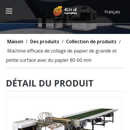
Français
Türk dili
ไทย
Tiếng Việt
Maison
/
Des produits
/
Collection de produits
/
한국어
Machine efficace de collage de papier de grande et
Deutsch
petite surface avec du papier 80-60 mm
Português
Español
Pусский
DÉTAIL DU PRODUIT
العربية
English