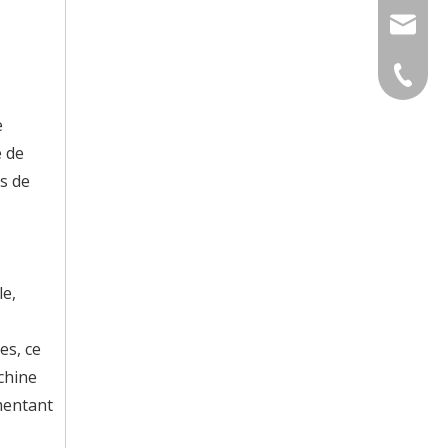
lyla@lx
+86-769
e
e de
s de
le,
es, ce
chine
mentant