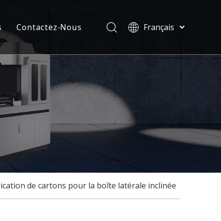
s
Contactez-Nous
Français
Türk dili
velles
ไทย
ificats
Tiếng Việt
한국어
Deutsch
Português
Español
Pусский
العربية
English
cation de cartons pour la boîte latérale inclinée