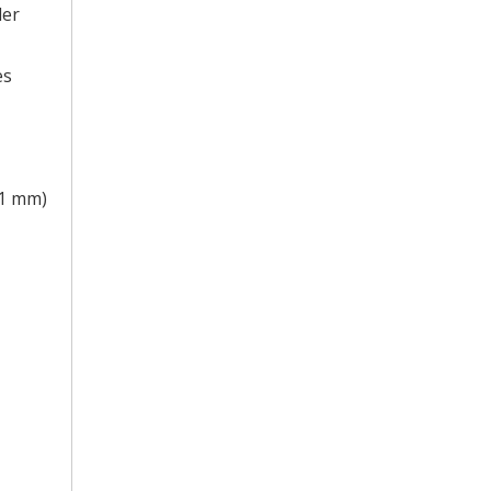
ler
es
,1 mm)