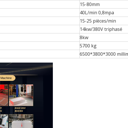
15-80mm
40L/min 0,8mpa
15-25 pièces/min
14kw/380V triphasé
8kw
5700 kg
6500*3800*3000 milli