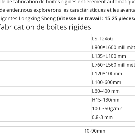
le de fabrication de boîtes rigides entièrement automatique
e entier.nous explorerons les caractéristiques et les avant
elligentes Longxing Sheng.
(Vitesse de travail : 15-25 pièce
fabrication de boîtes rigides
LS-1246G
L800*L600 millimè
L135*L100 mm
L760*L560 millimè
L120*100mm
L100-600mm
L60-400 mm
H15-130mm
100-350g/m2
0,8-3 mm
10-90mm