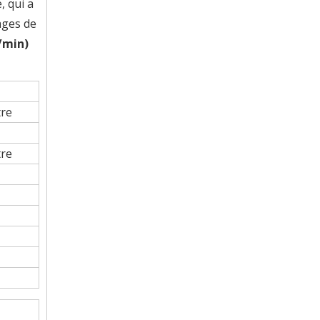
, qui a
ages de
s/min)
tre
tre