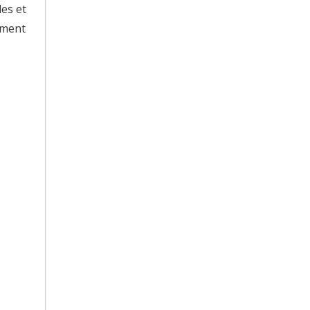
les et
mment