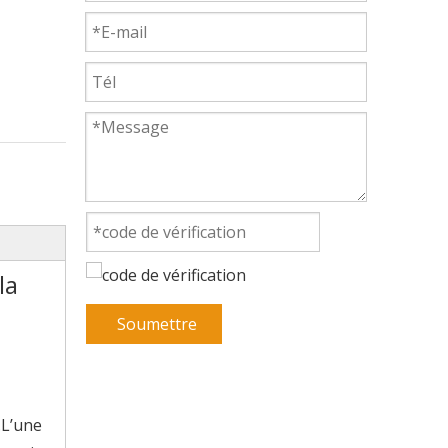
la
Soumettre
.L’une