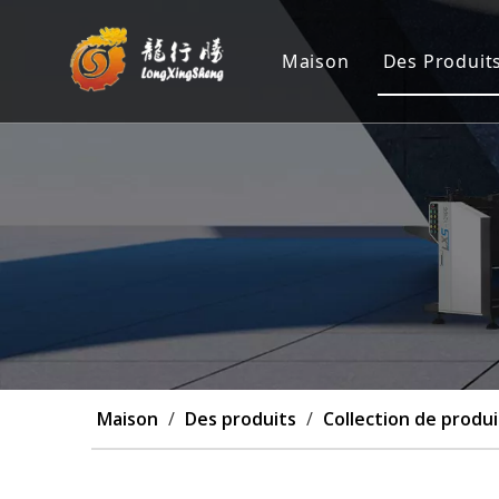
Maison
Des Produit
Machine 
Position
Machine 
Machine 
Personna
Maison
/
Des produits
/
Collection de produi