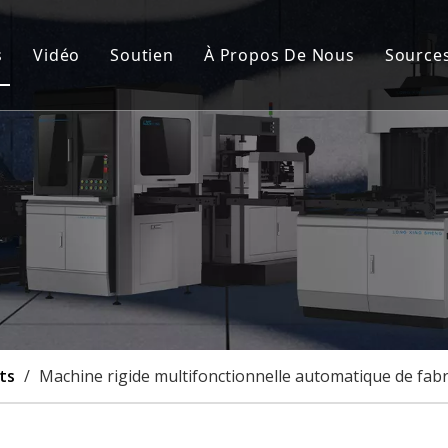
s
Vidéo
Soutien
À Propos De Nous
Source
de fabrication de cartons rigides automatique
Service après-vente
Nou
nement de la couverture rigide et de la boîte rigide
FAQ
Cert
de fabrication de boîtes rigides semi-automatique
Cas
à rainurer
lisation
ts
/
Machine rigide multifonctionnelle automatique de fabri